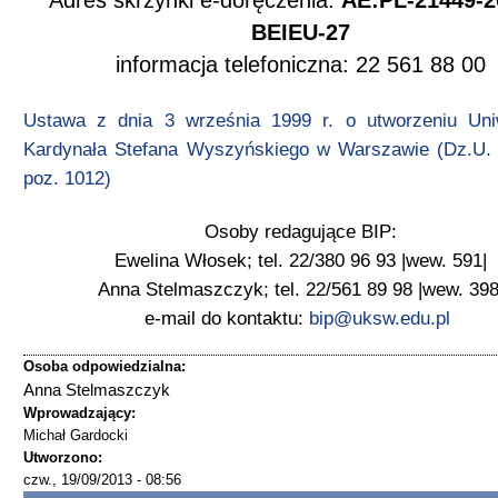
Adres skrzynki e-doręczenia:
AE:PL-21449-2
BEIEU-27
informacja telefoniczna: 22 561 88 00
Ustawa z dnia 3 września 1999 r. o utworzeniu Uni
Kardynała Stefana Wyszyńskiego w Warszawie (Dz.U. 
poz. 1012)
Osoby redagujące BIP:
Ewelina Włosek; tel. 22/380 96 93 |wew. 591|
Anna Stelmaszczyk; tel. 22/561 89 98 |wew. 398
e-mail do kontaktu:
bip@uksw.edu.pl
Osoba odpowiedzialna:
Anna Stelmaszczyk
Wprowadzający:
Michał Gardocki
Utworzono:
czw., 19/09/2013 - 08:56