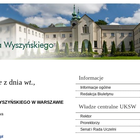
Informacje
e
z dnia
wt.,
Informacje ogólne
Redakcja Biuletynu
YSZYŃSKIEGO W WARSZAWIE
Władze centralne UKSW
wa
Rektor
Prorektorzy
Senat i Rada Uczelni
pl