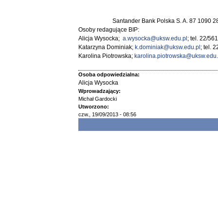
Santander Bank Polska S. A. 87 1090 
Osoby redagujące BIP:
Alicja Wysocka;
a.wysocka@uksw.edu.pl
; tel. 22/56
Katarzyna Dominiak;
k.dominiak@uksw.edu.pl
; tel.
Karolina Piotrowska;
karolina.piotrowska@uksw.edu.
Osoba odpowiedzialna:
Alicja Wysocka
Wprowadzający:
Michał Gardocki
Utworzono:
czw., 19/09/2013 - 08:56