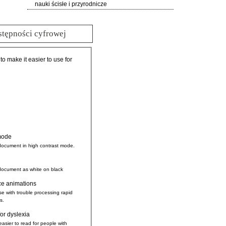
nauki ścisłe i przyrodnicze
stępności cyfrowej
 to make it easier to use for
mode
document in high contrast mode.
document as white on black
ce animations
se with trouble processing rapid
s.
for dyslexia
easier to read for people with