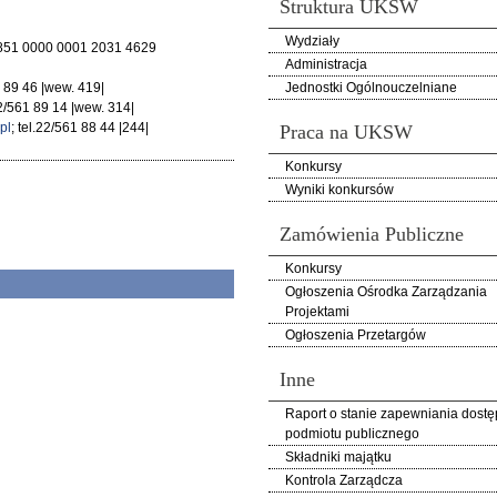
Struktura UKSW
Wydziały
2851 0000 0001 2031 4629
Administracja
1 89 46 |wew. 419|
Jednostki Ogólnouczelniane
 22/561 89 14 |wew. 314|
pl
; tel.22/561 88 44 |244|
Praca na UKSW
Konkursy
Wyniki konkursów
Zamówienia Publiczne
Konkursy
Ogłoszenia Ośrodka Zarządzania
Projektami
Ogłoszenia Przetargów
Inne
Raport o stanie zapewniania dostę
podmiotu publicznego
Składniki majątku
Kontrola Zarządcza