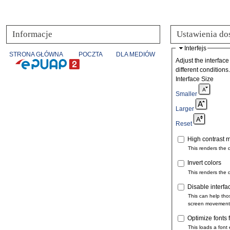
Informacje
Ustawienia do
Interfejs
STRONA GŁÓWNA
POCZTA
DLA MEDIÓW
Adjust the interface
different conditions.
Interface Size
Smaller
Larger
Reset
High contrast 
This renders the 
Invert colors
This renders the 
Disable interfa
This can help tho
screen movement
Optimize fonts 
This loads a font 