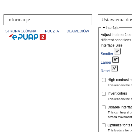
Informacje
Ustawienia do
Interfejs
STRONA GŁÓWNA
POCZTA
DLA MEDIÓW
Adjust the interface
different conditions.
Interface Size
Smaller
Larger
Reset
High contrast 
This renders the 
Invert colors
This renders the 
Disable interfa
This can help tho
screen movement
Optimize fonts 
This loads a font 