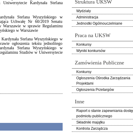
Struktura UKSW
 Uniwersytecie Kardynała Stefana
Wydziały
ardynała Stefana Wyszyńskiego w
Administracja
iająca Uchwałę Nr 60/2019 Senatu
Jednostki Ogólnouczelniane
 w Warszawie w sprawie Regulaminu
zyńskiego w Warszawie
Praca na UKSW
 Kardynała Stefana Wyszyńskiego w
awie ogłoszenia tekstu jednolitego
Konkursy
ardynała Stefana Wyszyńskiego w
Wyniki konkursów
 Regulaminu Studiów w Uniwersytecie
Zamówienia Publiczne
Konkursy
Ogłoszenia Ośrodka Zarządzania
Projektami
Ogłoszenia Przetargów
Inne
Raport o stanie zapewniania dostę
podmiotu publicznego
Składniki majątku
Kontrola Zarządcza