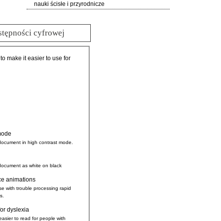
nauki ścisłe i przyrodnicze
stępności cyfrowej
 to make it easier to use for
mode
document in high contrast mode.
document as white on black
ce animations
se with trouble processing rapid
s.
for dyslexia
easier to read for people with