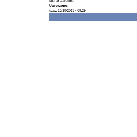
Michał Gardocki
Utworzono:
czw., 10/10/2013 - 09:29