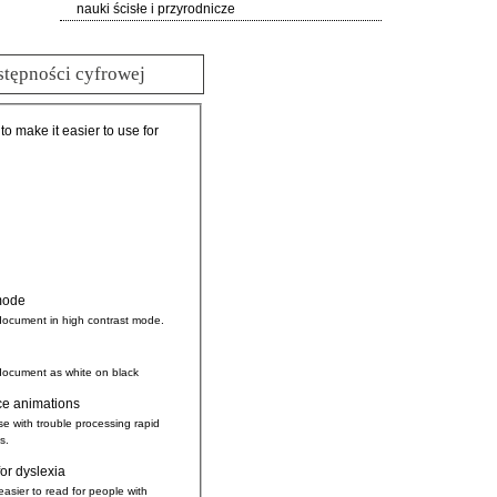
nauki ścisłe i przyrodnicze
stępności cyfrowej
 to make it easier to use for
mode
document in high contrast mode.
document as white on black
ce animations
se with trouble processing rapid
s.
for dyslexia
easier to read for people with