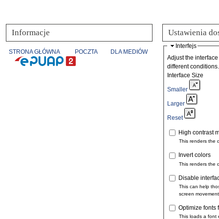
Informacje
Ustawienia do
Interfejs
STRONA GŁÓWNA
POCZTA
DLA MEDIÓW
Adjust the interface
different conditions.
Interface Size
Smaller
Larger
Reset
High contrast 
This renders the 
Invert colors
This renders the 
Disable interfa
This can help tho
screen movement
Optimize fonts 
This loads a font 