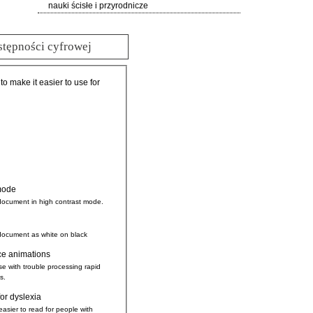
nauki ścisłe i przyrodnicze
stępności cyfrowej
 to make it easier to use for
mode
document in high contrast mode.
document as white on black
ce animations
se with trouble processing rapid
s.
for dyslexia
easier to read for people with