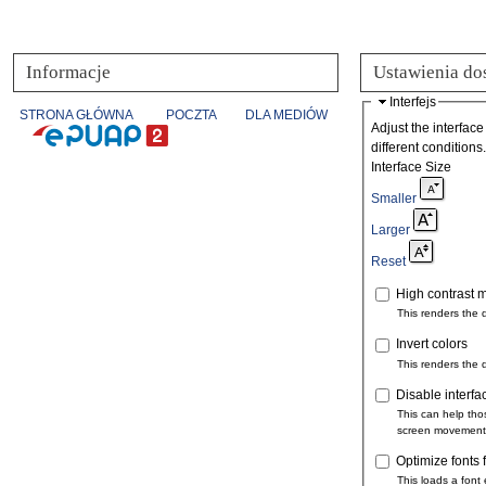
Informacje
Ustawienia do
Interfejs
STRONA GŁÓWNA
POCZTA
DLA MEDIÓW
Adjust the interface
different conditions.
Interface Size
Smaller
Larger
Reset
High contrast 
This renders the 
Invert colors
This renders the 
Disable interfa
This can help tho
screen movement
Optimize fonts 
This loads a font 