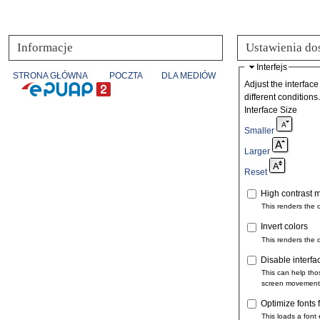
Informacje
Ustawienia do
Interfejs
STRONA GŁÓWNA
POCZTA
DLA MEDIÓW
Adjust the interface
different conditions.
Interface Size
Smaller
Larger
Reset
High contrast 
This renders the 
Invert colors
This renders the 
Disable interfa
This can help tho
screen movement
Optimize fonts 
This loads a font 