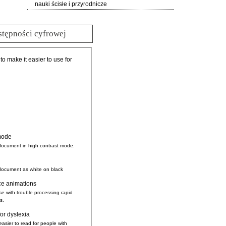
nauki ścisłe i przyrodnicze
stępności cyfrowej
 to make it easier to use for
mode
document in high contrast mode.
document as white on black
ce animations
se with trouble processing rapid
s.
for dyslexia
easier to read for people with