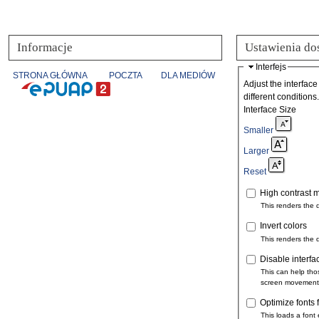
Informacje
Ustawienia do
Interfejs
STRONA GŁÓWNA
POCZTA
DLA MEDIÓW
Adjust the interface
different conditions.
Interface Size
Smaller
Larger
Reset
High contrast 
This renders the 
Invert colors
This renders the 
Disable interfa
This can help tho
screen movement
Optimize fonts 
This loads a font 