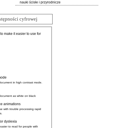
nauki ścisłe i przyrodnicze
stępności cyfrowej
 to make it easier to use for
mode
document in high contrast mode.
document as white on black
ce animations
se with trouble processing rapid
s.
for dyslexia
easier to read for people with