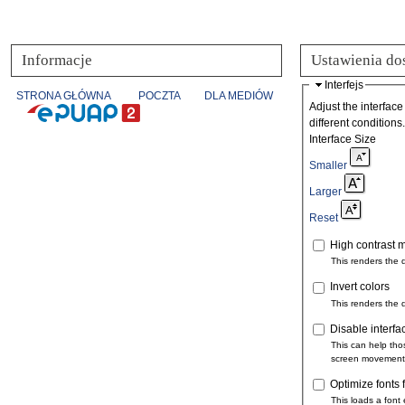
Informacje
Ustawienia do
Interfejs
STRONA GŁÓWNA
POCZTA
DLA MEDIÓW
Adjust the interface
different conditions.
Interface Size
Smaller
Larger
Reset
High contrast 
This renders the 
Invert colors
This renders the 
Disable interfa
This can help tho
screen movement
Optimize fonts 
This loads a font 