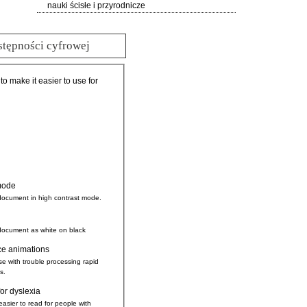
nauki ścisłe i przyrodnicze
stępności cyfrowej
 to make it easier to use for
mode
document in high contrast mode.
document as white on black
ce animations
se with trouble processing rapid
s.
for dyslexia
easier to read for people with