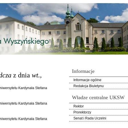
Informacje
dcza
z dnia
wt.,
Informacje ogólne
Redakcja Biuletynu
Uniwersytetu Kardynała Stefana
Władze centralne UKSW
Uniwersytetu Kardynała Stefana
Rektor
Prorektorzy
Senat i Rada Uczelni
Uniwersytetu Kardynała Stefana