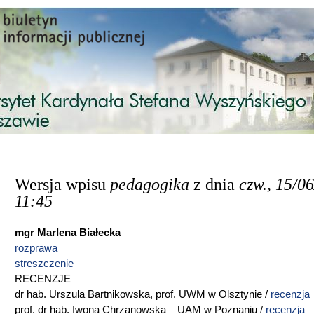
Przejdź do treści
Wersja wpisu
pedagogika
z dnia
czw., 15/0
11:45
mgr Marlena Białecka
rozprawa
streszczenie
RECENZJE
dr hab. Urszula Bartnikowska, prof. UWM w Olsztynie /
recenzja
prof. dr hab. Iwona Chrzanowska – UAM w Poznaniu /
recenzja