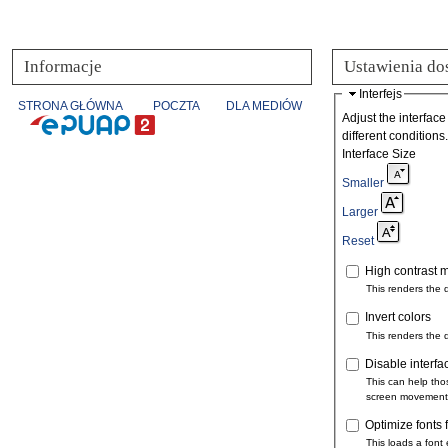
Informacje
Ustawienia do
Interfejs
STRONA GŁÓWNA
POCZTA
DLA MEDIÓW
Adjust the interface
different conditions.
Interface Size
Smaller
Larger
Reset
High contrast 
This renders the 
Invert colors
This renders the 
Disable interfa
This can help tho
screen movement
Optimize fonts 
This loads a font 