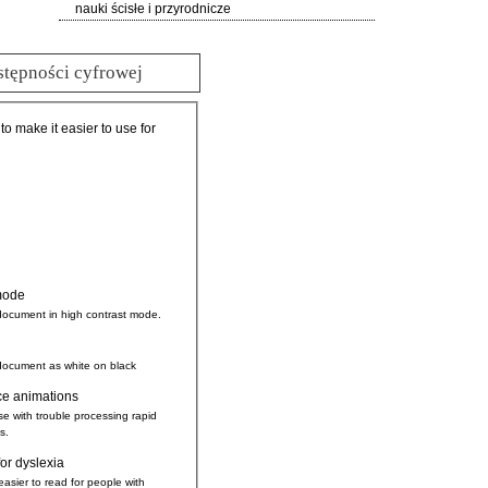
nauki ścisłe i przyrodnicze
stępności cyfrowej
 to make it easier to use for
mode
document in high contrast mode.
document as white on black
ce animations
se with trouble processing rapid
s.
for dyslexia
easier to read for people with