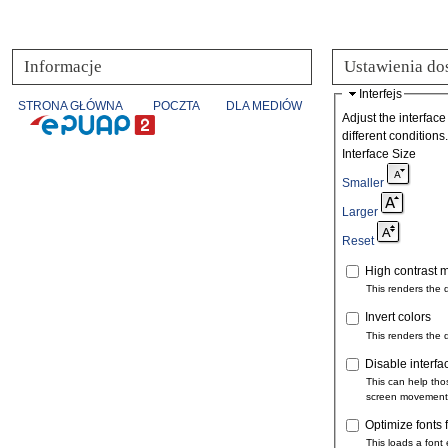
Informacje
Ustawienia do
Interfejs
STRONA GŁÓWNA
POCZTA
DLA MEDIÓW
Adjust the interface
different conditions.
Interface Size
Smaller
Larger
Reset
High contrast 
This renders the 
Invert colors
This renders the 
Disable interfa
This can help tho
screen movement
Optimize fonts 
This loads a font 