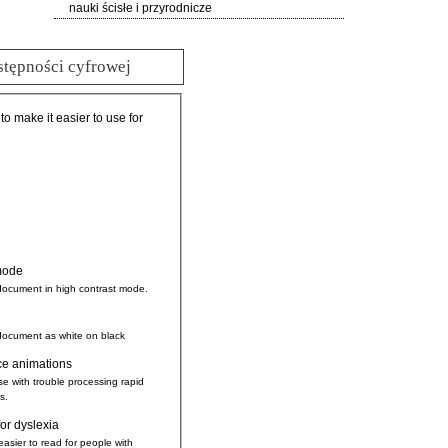
nauki ścisłe i przyrodnicze
stępności cyfrowej
 to make it easier to use for
mode
document in high contrast mode.
document as white on black
ce animations
se with trouble processing rapid
s.
for dyslexia
easier to read for people with